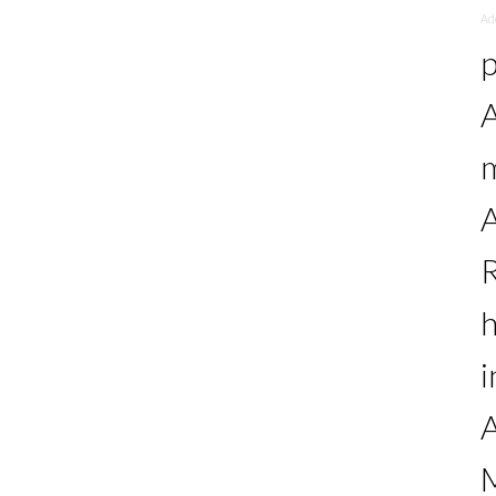
Ad
p
A
m
A
h
i
A
M