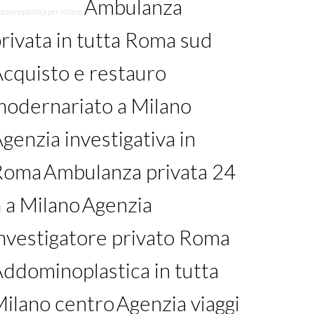
Ambulanza
dominoplastica per Milano
rivata in tutta Roma sud
cquisto e restauro
odernariato a Milano
genzia investigativa in
Roma
Ambulanza privata 24
 a Milano
Agenzia
nvestigatore privato Roma
ddominoplastica in tutta
ilano centro
Agenzia viaggi