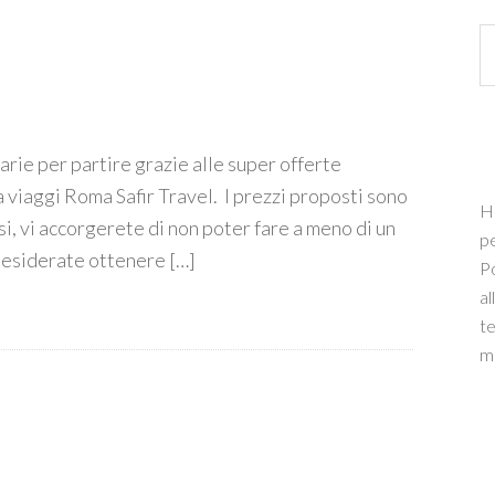
arie per partire grazie alle super offerte
ia viaggi Roma Safir Travel. I prezzi proposti sono
Ha
si, vi accorgerete di non poter fare a meno di un
pe
Desiderate ottenere […]
Po
al
te
ma