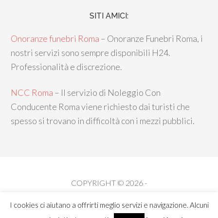
SITI AMICI:
Onoranze funebri Roma
– Onoranze Funebri Roma, i
nostri servizi sono sempre disponibili H24.
Professionalità e discrezione.
NCC Roma
– Il servizio di Noleggio Con
Conducente Roma viene richiesto dai turisti che
spesso si trovano in difficoltà con i mezzi pubblici.
COPYRIGHT © 2026 -
by
SOLUTION GROUP COMMUNICATION
&
Wordpress
I cookies ci aiutano a offrirti meglio servizi e navigazione. Alcuni
Club